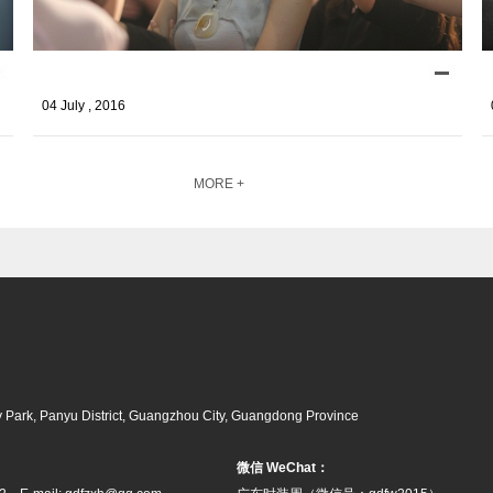
04 July , 2016
MORE +
try Park, Panyu District, Guangzhou City, Guangdong Province
微信 WeChat：