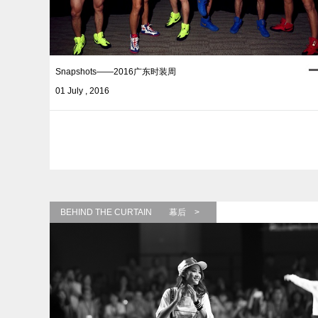
Snapshots——2016广东时装周
01 July , 2016
BEHIND THE CURTAIN 幕后 >