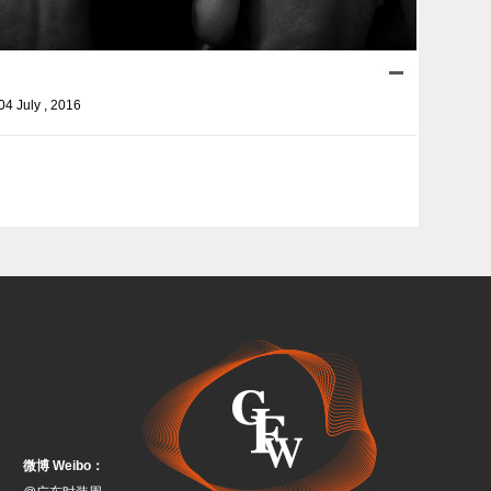
04 July , 2016
微博 Weibo：