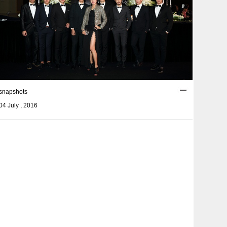
snapshots
04 July , 2016